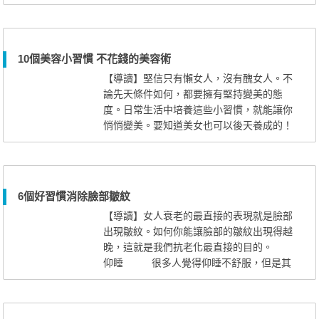
斑點打擊的全面消失吧！ [導讀]白皙的
肌膚上有了斑點，就會令女性失去了晶瑩光
潔的肌膚而煩惱，但是，在日常生活中，有
很多容易被忽視的安全祛斑 秘方呢。讓我
10個美容小習慣 不花錢的美容術
們就地取材，將臉上的斑點打擊的全...
【導讀】堅信只有懶女人，沒有醜女人。不
論先天條件如何，都要擁有堅持變美的態
度。日常生活中培養這些小習慣，就能讓你
悄悄變美。要知道美女也可以後天養成的！
1.保鮮膜護膚 秋冬肌膚乾燥缺水，
除了臉部肌膚的保養之外，身體保養也不容
忽視。洗完澡後將身體擦乾，快速的塗抹一
層潤膚露或者橄欖油，再用保鮮膜包裹住。
6個好習慣消除臉部皺紋
第二天醒來撕開，會有大大的驚喜。 2.
【導讀】女人衰老的最直接的表現就是臉部
搶救熬夜肌 如果...
出現皺紋。如何你能讓臉部的皺紋出現得越
晚，這就是我們抗老化最直接的目的。
仰睡 很多人覺得仰睡不舒服，但是其
實仰睡可以減少臉部的皺紋。所謂仰睡，就
是平躺、正睡，正所謂天大地大我最大的睡
相。 這種睡眠姿勢不但可以使全身肌肉放