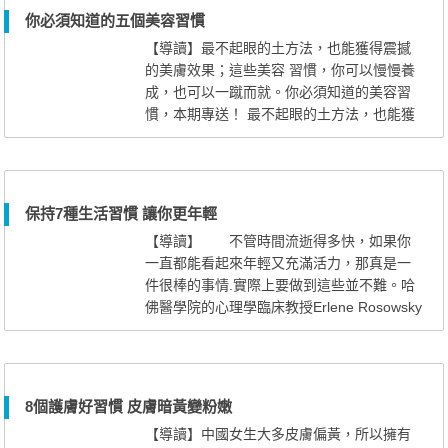
鬆，而且可以減少臉部的皺紋。所以，對於
你必須知道的五個美容習慣
女性來說，適當的仰睡可以預防臉部皺紋出
【導讀】最不起眼的土方法，也能獲得震撼
現，抵抗衰老。 另外，根...
的美膚效果；這些美容 習慣，你可以慢慢養
成，也可以一蹴而就。你必須知道的美容習
慣，本期專送！ 最不起眼的土方法，也能獲
得震撼的美膚效果；這些美容 習慣，你可
以慢慢養成，也可以一蹴而就。你必須知道
的美容習慣，本期專送！ 醋水去油光 1
醋水去油光 油性肌膚的人每天早上起
保持7種生活習慣 讓你更年輕
來，臉上都會泛著油光，用潔面皂洗臉可以
【導讀】 不管時間流逝得多快，如果你
去掉多餘油分，但很可能破壞角質...
一直都能看起來年輕又充滿活力，那真是一
件很棒的事情.實際上要做到這些並不難。哈
佛醫學院的心理學臨床教授Erlene Rosowsky
認為，只要你每天記得給自己一 不管時
間流逝得多快，如果你一直都能看起來年輕
又充滿活力，那真是一件很棒的事情.實際上
要做到這些並不難。哈佛醫學院的心理學臨
8個護膚好習慣 皮膚暗黃變粉嫩
床教授Erlene Rosowsky認為，只要你每天記
【導讀】中國女生大多皮膚偏黃，所以擁有
得給自己一些小小的關照，就會令...