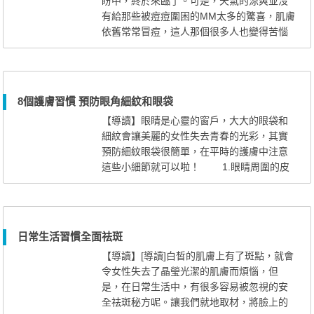
盼中，終於來臨了。可是，天氣的涼爽並沒
有給那些被痘痘圍困的MM太多的驚喜，肌膚
依舊常常冒痘，這人那個很多人也變得苦惱
起來。其實，清爽的秋天，也很 涼爽的
秋季，在MM們的翹首企盼中，終於來臨了。
可是，天氣的涼爽並沒有給那些被痘痘圍困
的MM太多的驚喜，肌膚依舊常常冒痘，這人
8個護膚習慣 預防眼角細紋和眼袋
那個很多人也變得苦惱起來。其實...
【導讀】眼睛是心靈的窗戶，大大的眼袋和
細紋會讓美麗的女性失去青春的光彩，其實
預防細紋眼袋很簡單，在平時的護膚中注意
這些小細節就可以啦！ 1.眼睛周圍的皮
膚極之薄弱，化妝或卸妝的時候，動作要輕
柔，切忌用力拉扯皮膚。 2.畫下眼線時
以不拉動眼皮為原則，為求方便，可以用干
粉撲輕按在面上來穩定手的位置，這便不容
日常生活習慣全面祛斑
易畫錯位置了。 3.洗面時，用棉花抹洗
【導讀】[導讀]白皙的肌膚上有了斑點，就會
眼睛周圍的皮膚，比用粗糙的毛巾...
令女性失去了晶瑩光潔的肌膚而煩惱，但
是，在日常生活中，有很多容易被忽視的安
全祛斑秘方呢。讓我們就地取材，將臉上的