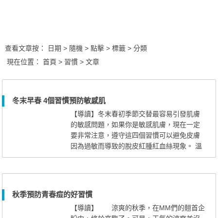
查看文章按：
日期
> 隨機
> 點擊
> 標籤
> 分類
現在位置：
首頁
> 習慣 > 文章
冬末早春 4個習慣預防敏感肌
【導讀】冬末春初季節交替最容易引發肌膚
的敏感問題，如果你是敏感肌膚，現在一定
要非常注意，遵守這四個習慣可以避免皮膚
因為過敏而導致的脫皮紅腫紅血絲現象。 溫
和卸妝 1)溫和卸妝 卸妝的重要性不
多說了，不過這樣的極端天氣，建議大家選
擇不含酒精的卸妝液。而洗面產品，則盡量
要使用低泡或者無泡的，切記不應用潔面
秋季預防青春痘的好習慣
刷、海綿、磨砂膏等磨擦肌膚，以免造成對
【導讀】 涼爽的秋季，在MM們的翹首企
肌膚的更大刺激。如果臉部已經發...