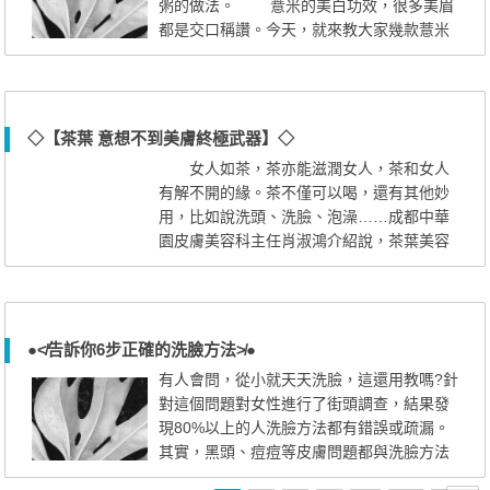
粥的做法。 薏米的美白功效，很多美眉
都是交口稱讚。今天，就來教大家幾款薏米
美容粥的做法。這些薏米美容粥，美白效果
就像味道一樣讓你心動。準備好了嗎?讓我們
一起吃出美麗吧! 薏米蓮子紅棗粥
用料：薏米50克，蓮子（去心）30克，紅棗
◇【茶葉 意想不到美膚終極武器】◇
（去核）12枚，粳米50克，紅糖（蜂蜜）適
女人如茶，茶亦能滋潤女人，茶和女人
量。 做法：薏米和蓮子先煮爛...
有解不開的緣。茶不僅可以喝，還有其他妙
用，比如說洗頭、洗臉、泡澡……成都中華
園皮膚美容科主任肖淑鴻介紹說，茶葉美容
的神奇之處就在於茶多酚和各類維生素。它
們對清除自由基、延緩衰老、預防癌症有奇
效。 成都大華醫學美容醫院院長吳振裘
笑言道，成都女人的好身材也許與愛喝茶有
●≮告訴你6步正確的洗臉方法≯●
關。其實，美國營養學會期刊已經證實綠茶
有人會問，從小就天天洗臉，這還用教嗎?針
確實有減肥作用，也有抗癌作用。盧...
對這個問題對女性進行了街頭調查，結果發
現80%以上的人洗臉方法都有錯誤或疏漏。
其實，黑頭、痘痘等皮膚問題都與洗臉方法
不正確、洗不乾淨有關。即使用昂貴的化妝