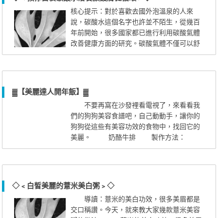
洗淨，去皮，磨碎後放入玻璃器皿中。雞蛋
核心提示：對於喜歡去國外泡溫泉的人來
用過濾勺分離蛋清與蛋黃，取蛋黃和...
說，碳酸水這個名字也許並不陌生，從幾百
年前開始，很多國家都已進行利用碳酸氣體
改善健康方面的研究。碳酸氣體不僅可以舒
張血管，更可以加速人體新陳代謝。 美
容「碳」秘教你DIY三種碳酸美容品 由
於碳酸水滲透力比較強，能滲入靠皮膚較近
的毛細血管和動脈，改善血液流動，改善面
▓【美麗達人開年飯】▓
部晦黯無無光的現象，更可以促進新陳代
不要再窩在沙發裡看電視了，來看看我
謝，達到美膚的作用。 實際上，我們...
們的狗狗美容食譜吧，自己動動手，讓你的
狗狗從這些有美容功效的食物中，找回它的
美麗。 奶酪牛排 製作方法：
1.平底鍋燒熱，放少量的橄欖油，油熱後放
入牛排，盡快用高溫將兩面煎老，這樣可以
鎖住裡面的湯汁。然後改小火慢慢煎，給狗
狗吃一般六七成熟就可以了，如果腸胃比較
◇﹤白皙美麗的薏米美白粥﹥◇
敏感的狗狗建議把牛肉煎成十成熟。 2.
導讀：薏米的美白功效，很多美眉都是
取出牛排，用吸油紙把牛排的油...
交口稱讚。今天，就來教大家幾款薏米美容