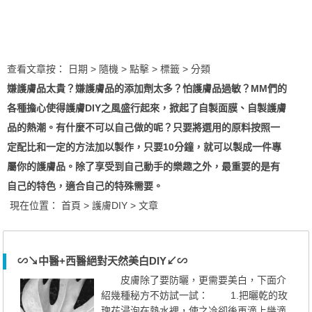
查看文章按：
日期
> 隨機
> 點擊
> 標籤
> 分類
嫌護膚品太貴？嫌護膚品的添加劑太多？怕護膚品過敏？MM們的
各種擔心使得護膚DIY之風盛行起來，掀起了自製面膜、自製護膚
品的熱潮。有什麼不可以自己做的呢？只要將選用的原料按照一
定配比和一定的方法加以製作，只要10分鐘，就可以製成一件專
屬你的護膚品。除了享受到自己動手的樂趣之外，最重要的是有
自己的特色，適合自己的特殊需要。
現在位置：
首頁
>
護膚DIY
> 文章
∽↘中醫+西醫絕對天然美白DIY↙∽
皮膚除了要防曬，更需要美白，下面介
紹幾種秘方不妨試一試： 1.把曬乾的玫
瑰花浸泡在熱水裡，使之冷卻後再滴上幾滴