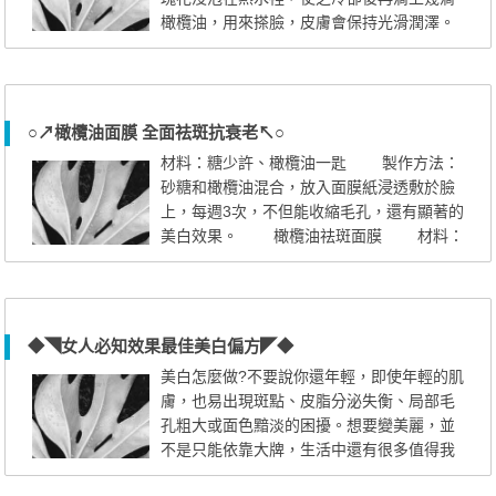
橄欖油，用來搽臉，皮膚會保持光滑潤澤。
2.冬桑葉煎濃汁裝瓶收貯備用，每天早
晨用一酒杯汁液倒入洗臉水中洗臉，常洗可
使面部光潔柔軟。 3.冬瓜子仁15克、桔
皮6克、桃花12克，混合研成細末，飯後用米
○↗橄欖油面膜 全面祛斑抗衰老↖○
湯調服，一日三次，連服數月，面部會變得
材料：糖少許、橄欖油一匙 製作方法：
白嫩而光滑。 4.曬過的皮膚出...
砂糖和橄欖油混合，放入面膜紙浸透敷於臉
上，每週3次，不但能收縮毛孔，還有顯著的
美白效果。 橄欖油祛斑面膜 材料：
橄欖油一匙、蜂蜜少許、紗布或面膜紙一塊
製作方法：橄欖油加熱至37℃左右，加
入適量蜂蜜 ，把紗布或面膜紙浸油取出，蓋
在臉上約20分鐘，可防止皮膚衰老，潤膚祛
◆◥女人必知效果最佳美白偏方◤◆
斑除皺，適用皮膚特別乾燥者。 橄欖油
美白怎麼做?不要說你還年輕，即使年輕的肌
祛皺面膜 材料：鮮牛奶一大...
膚，也易出現斑點、皮脂分泌失衡、局部毛
孔粗大或面色黯淡的困擾。想要變美麗，並
不是只能依靠大牌，生活中還有很多值得我
們實驗的經濟小偏方。 肌膚美白也有又