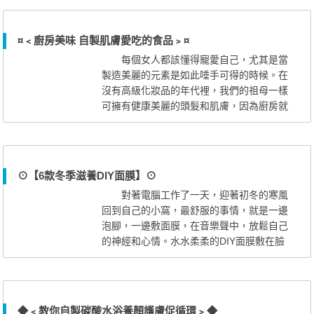
經濟有實惠的偏方喲! 應對策略一：菊花
美顏 菊花內含有豐富的香精油、菊色
素，可有效抑制皮膚黑色素的產生，柔化表
¤﹤廚房美味 自製肌膚愛吃的食品﹥¤
皮細胞。 方法一：可將菊花製成花粥內
每個女人都該懂得寵愛自己，尤其是當
服 方法二：可搗爛與蛋清拌勻...
製造美麗的元素是如此唾手可得的時候。在
沒有高級化妝品的年代裡，我們的祖母一樣
可擁有健康美麗的頭髮和肌膚，因為廚房就
是她的「美容院」。 鱷梨蜂蜜面膜
鱷梨蜂蜜面膜最受乾燥肌膚的歡迎。由於富
含有益的脂肪酸和蛋白質，鱷梨能夠給肌膚
補充大量的水分。蜂蜜是強有力的抗氧化
⊙【6款冬季滋養DIY面膜】⊙
劑，它同樣扮演保濕劑的角色，幫助肌膚保
對著電腦工作了一天，迎著初冬的寒風
持濕潤。 1個熟鱷梨、2茶匙優格...
回到自己的小窩，最舒服的事情，就是一邊
泡腳，一邊敷面膜，在音樂聲中，放鬆自己
的神經和心情。水水柔柔的DIY面膜敷在臉
上，就像是給張開的毛孔灌溉營養的美味，
被呵護過的肌膚立即水嫩起來。 1、鮮
奶馬鈴薯蛋黃面膜 原料：鮮奶100克，
馬鈴薯1個，雞蛋1個。 作法：將馬鈴薯
◆﹤教你自製碳酸水浴養顏護膚促循環﹥◆