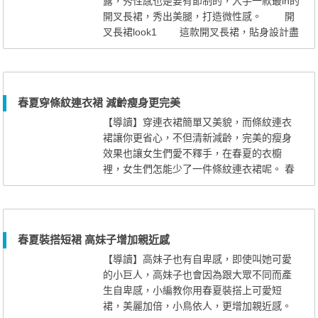
露，秀性感也是要有節制的，入手一款最in的
開叉長裙，秀出美腿，打造微性感。 開
叉長裙look1 這款開叉長裙，貼身設計盡
顯身材好曲線，排扣和小口袋很有名媛風，
小開叉長腿神秘誘惑，上面可以搭灰白素色
的中袖。 開叉長裙look2 這款西瓜
紅的開叉長裙，大膽的將開叉設計到大腿，
春夏穿條紋連衣裙 減齡瘦身更完美
果敢利落，出街穿這套回頭率飆升，上面可
【導讀】穿連衣裙簡單又美貌，而條紋連衣
搭一款簡約的白T恤。 ...
裙讓你更省心，不但清新減齡，完美的瘦身
效果也讓女生們愛不釋手，在春夏的衣櫥
裡，女生們怎能少了一件條紋連衣裙呢。 春
夏穿條紋連衣裙 減齡瘦身更完美 學院海
軍風格水洗條紋裙，一摸淡淡的藍色，聯想
到廣闊無垠的大海，頓時讓人有寧靜祥和
感，T恤背心的款式，腰部抽繩束腰，休閒顯
春夏裝搭短裙 高妹子增加親近感
腰身，胸部拼接牛仔口袋，顯得更加大方，
【導讀】高妹子也有自卑感，即使叫她可愛
頭上帶上同色系的條紋蝴蝶結，不但...
的小巨人，高妹子也會因為跟大眾不同而產
生自卑感，小編教你用春夏裝搭上可愛短
裙，美麗加倍，小鳥依人，更增加親近感。