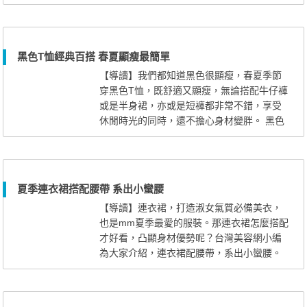
高妹子裝扮look1 可愛的蓬蓬裙讓你
可愛加倍，即使高妹子的你也很有親近感，
發揮高妹子的優勢，用短款上衣和裙子秀出
大長腿。 高妹子裝扮look2 在搭配
黑色T恤經典百搭 春夏顯瘦最簡單
裡融入甜美可愛的元素也能讓高妹子近人一
【導讀】我們都知道黑色很顯瘦，春夏季節
步，用簡約的白T恤搭上一款碎花...
穿黑色T恤，既舒適又顯瘦，無論搭配牛仔褲
或是半身裙，亦或是短褲都非常不錯，享受
休閒時光的同時，還不擔心身材變胖。 黑色
T恤經典百搭 春夏顯瘦最簡單 寬鬆圓領
T恤，薄薄的麵條垂墜感很高，極簡風格更顯
瘦，搭配牛仔褲，非常休閒舒適，牛仔褲卷
邊穿，搭配白色運動鞋，非常休閒有味道。
夏季連衣裙搭配腰帶 系出小蠻腰
黑色T恤經典百搭 春夏顯瘦最簡單 黑色
【導讀】連衣裙，打造淑女氣質必備美衣，
蝙蝠衫T恤搭配灰色迷彩包臀...
也是mm夏季最愛的服裝。那連衣裙怎麼搭配
才好看，凸顯身材優勢呢？台灣美容網小編
為大家介紹，連衣裙配腰帶，系出小蠻腰。
黃色雪紡連衣裙，甜美可愛的色彩充滿
了時尚的味道，是許多甜美風格女生的最愛
哦。配上彩虹條紋的小腰帶，勾勒完美身