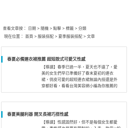
查看文章按：
日期
> 隨機
> 點擊
> 標籤
> 分類
現在位置：
首頁
>
服装搭配
>
夏季服装搭配
> 文章
春夏必備連衣裙推薦 超短款式可愛又性感
【導讀】春季已過一半，夏天也不遠了，愛
美的女生們早已準備好了春末夏初的連衣
裙，俏皮可愛的超短連衣裙無論內搭還是外
穿都好看，看看台灣美容網小編為你推薦的
今年春末夏初必敗的連衣裙款式，你一定會
心動。 春夏必備連衣裙推薦 超短款式可愛又
性感 春夏必備超短連衣裙推薦1：
黑色吊帶露背連衣裙，緊身的抹胸吊帶設
春夏美腿利器 開叉長裙巧搭性感
計，收腰的款式加上蓬蓬的短裙，性感又顯
【導讀】性感固然好，但不是每個女生都愛
身材，而別是後面的大露背非常性感，...