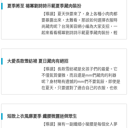
材。如此明亮裙裝，看著就心情愉悅，在酷
夏季將至 楊冪劉詩詩示範夏季藏肉裝扮
熱夏季裡，洋溢著熱情的味道。 碎花蛋
【導讀】夏天快要來了，身上各種小肉肉都
糕連衣裙，小清新的甜美風格，自...
要暴露出來，太難看。那該如何選擇衣服時
尚藏肉呢？台灣美容網小編為大家支招，一
起來看看楊冪劉詩詩示範夏季藏肉裝扮，輕
鬆穿出好身材。 楊冪這套搭配，非常清
新淡雅，和適合夏天穿，看著就十分清爽。
簡單的白色無袖襯衫搭配高腰短褲，短褲的
款型是寬鬆略擴的設計，適合大腿粗的女
大愛長款雪紡裙 夏日藏肉有絕招
生，選擇這款短褲不僅顯高還能顯瘦。
【導讀】長款雪紡裙是女孩子們的最愛。它
這款波點粉色高腰連衣裙，也非常...
不僅氣質優雅，而且還是mm們藏肉的利器
呢？身材略有遺憾的mm們不要氣餒，即使是
在夏天，只要選對了適合自己的衣服，也依
舊美麗動人呢。下面，小編就為大家推 薦幾
款今年的熱款雪紡長裙。 寬鬆黑T棉
衫，印花雪紡長裙，遮住你身上不完美的地
方。不規則的裙擺設計是今年的大熱款型，
短款上衣風靡夏季 纖腰微露迷倒眾生
展現好身材的同時也不缺時尚感。 黑白
【導讀】擁有一副纖細小蠻腰是每個女人夢
條紋蝙蝠衫+長款純白雪紡裙，衣服腰...