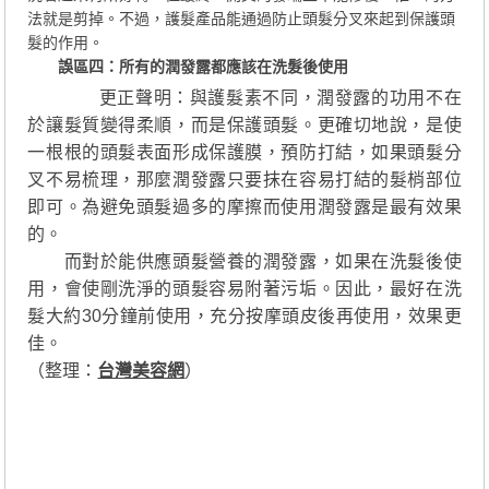
法就是剪掉。不過，護髮產品能通過防止頭髮分叉來起到保護頭
髮的作用。
誤區四：所有的潤發露都應該在洗髮後使用
更正聲明：與護髮素不同，潤發露的功用不在
於讓髮質變得柔順，而是保護頭髮。更確切地說，是使
一根根的頭髮表面形成保護膜，預防打結，如果頭髮分
叉不易梳理，那麼潤發露只要抹在容易打結的髮梢部位
即可。為避免頭髮過多的摩擦而使用潤發露是最有效果
的。
而對於能供應頭髮營養的潤發露，如果在洗髮後使
用，會使剛洗淨的頭髮容易附著污垢。因此，最好在洗
髮大約30分鐘前使用，充分按摩頭皮後再使用，效果更
佳。
（整理：
台灣美容網
）