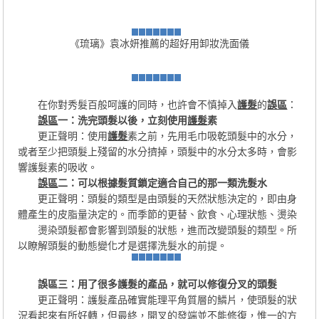
《琉璃》袁冰妍推薦的超好用卸妝洗面儀
在你對秀髮百般呵護的同時，也許會不慎掉入
護髮
的
誤區
：
誤區
一：洗完頭髮以後，立刻使用
護髮
素
更正聲明：使用
護髮
素之前，先用毛巾吸乾頭髮中的水分，
或者至少把頭髮上殘留的水分擠掉，頭髮中的水分太多時，會影
響護髮素的吸收。
誤區
二：可以根據髮質鎖定適合自己的那一類洗髮水
更正聲明：頭髮的類型是由頭髮的天然狀態決定的，即由身
體產生的皮脂量決定的。而季節的更替、飲食、心理狀態、燙染
燙染頭髮都會影響到頭髮的狀態，進而改變頭髮的類型。所
以瞭解頭髮的動態變化才是選擇洗髮水的前提。
誤區三：用了很多護髮的產品，就可以修復分叉的頭髮
更正聲明：護髮產品確實能理平角質層的鱗片，使頭髮的狀
況看起來有所好轉，但最終，開叉的發端並不能修復，惟一的方