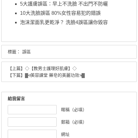
5大護膚誤區：早上不洗臉 不出門不防曬
10大洗臉誤區 80%女性容易犯的錯誤
泡沫潔面乳更乾淨？ 洗臉4誤區讓你毀容
標籤：
誤區
【上篇】
◇【教男士護理好肌膚】◇
【下篇】
▓≮美容課堂 藥皂的美麗功效≯▓
給我留言
暱稱（必填）
郵箱（必填）
網址