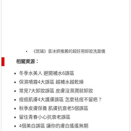
《琉璃》袁冰妍推薦的超好用卸妝洗面儀
相關資源：
冬季水美人 避開補水6誤區
保濕噴霧4大誤區 越補水越乾燥
常見7大卸妝誤區 皮膚沒濕潤就卸妝
痘痘肌膚4大護膚誤區 怎麼祛痘不留疤？
秋季皮膚保養 肌膚抗衰老5個誤區
留住青春小心抗衰老誤區
4個美白誤區 讓你的膚白遙遙無期