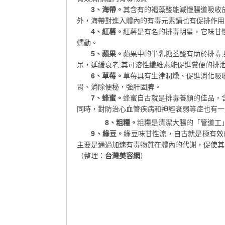
3、海帶。
其含有的褐藻酸能減慢腸道吸收
外，海帶對進入體內的有毒元素鎘也有促排作用
4、紅薯。
紅薯是有名的排毒明星，它味甘
蠕動。
5、蘋果。
蘋果中的半乳糖荃酸有助於排毒
呆，延緩衰老;其可溶性纖維素能促進糞便的排
6、草莓。
草莓具有生津潤燥、促進消化吸
胃、消除便秘，強肝固脾。
7、蜂蜜。
蜂蜜自古就是排毒養顏的佳品，
同時，對防治心血管疾病和神經衰弱等症也有一
8、粗糧。
粗糧是清潔大腸的「管道工
9、綠豆。
綠豆味甘性涼，自古就是極有效
主要是通過加速有毒物質在體內的代謝，促使其
（整理：
台灣美容網
）