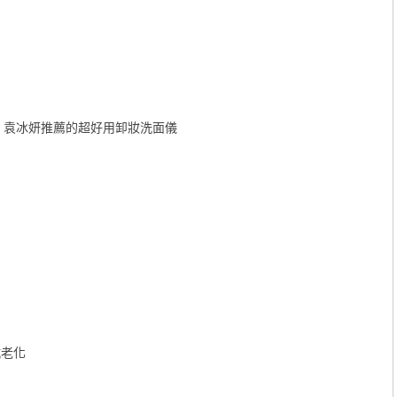
》袁冰妍推薦的超好用卸妝洗面儀
抗老化