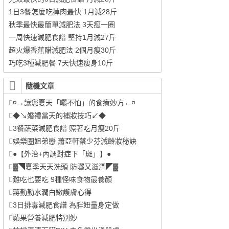
1日3餐怎麼吃掉肉最快 1月減28斤
秋季最快最簡單減肥法 3天瘦一圈
一周快速減肥食譜 堅持1月減27斤
超火爆香蕉醋減肥法 2個月瘦30斤
巧吃3種減肥餐 7天快速瘦身10斤
隨機文章
¤→讓您夏天「曬不怕」的食療妙方←¤
◆↘婚禮當天的補妝技巧↙◆
3餐蔬菜減肥食譜 照著吃月瘦20斤
娛樂圈姐弟戀 蕭亞軒蔡少芬減齡妝秘訣
●【外治+內調對症下「斑」】●
▓◥夏季天天洗頭 防曬又滋潤◤▓
難吃也要吃 9種怪味食物最養顏
蔣勤勤水潤白嫩護膚心得
3日排毒減肥食譜 為胖妞量身定做
蘋果營養減肥特別妙