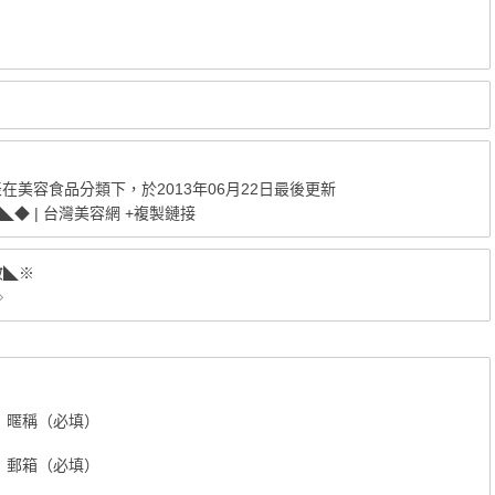
」
表在
美容食品
分類下，於2013年06月22日最後更新
◆ | 台灣美容網
+複製鏈接
妝◣※
◇
暱稱（必填）
郵箱（必填）