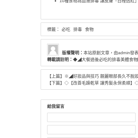
10種食物為血液排毒 讓皮膚「白裡透紅
標籤：
必吃
排毒
食物
版權聲明：
本站原創文章，由
admin
發
轉載請註明：
◆◢大餐過後必吃的排毒美體食物◣
【上篇】
※◢好妝品與技巧 靚麗眼部長久不脫
【下篇】
◇【改善毛躁乾草 讓秀髮永保柔順】
給我留言