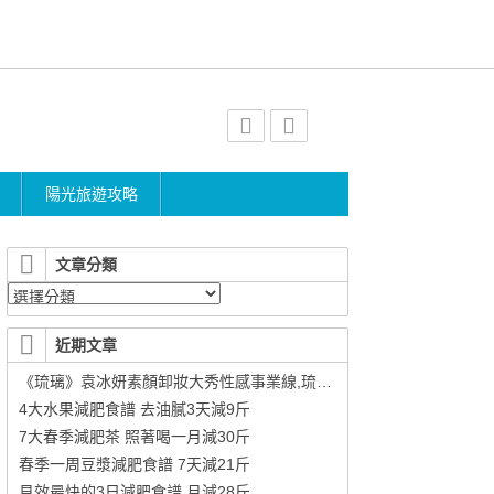
陽光旅遊攻略
文章分類
近期文章
《琉璃》袁冰妍素顏卸妝大秀性感事業線,琉璃54集袁冰妍推薦敏感肌膚適用的卸妝膏
4大水果減肥食譜 去油膩3天減9斤
7大春季減肥茶 照著喝一月減30斤
春季一周豆漿減肥食譜 7天減21斤
見效最快的3日減肥食譜 月減28斤