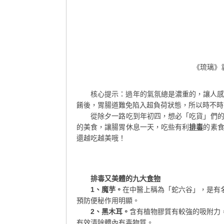
《琉璃》
核心提示：過年的氣氛總是濃重的，讓人
餚後，胃腸道難免陷入超負荷狀態，所以時不時
從除夕一路吃到年初四，想必「吃貨」們的腸
的美食，讓腸胃休息一天，吃些有利
排毒
的素
還越吃越美哦！
排毒又美體的九大
食物
1、魔芋。
在中醫上稱為「蛇六谷」，是有
預防便秘作用明顯。
2、黑木耳。
含有植物膠質有較強的吸附力
有效清除體內有毒物質。