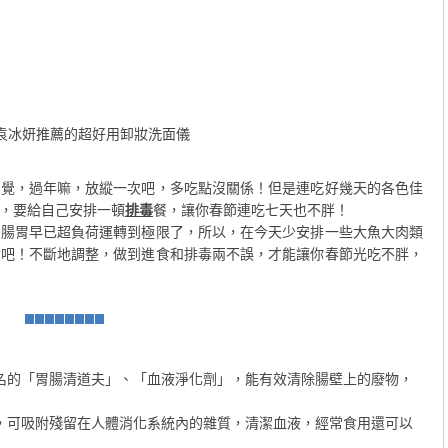
袁冰妍推薦的超好用卸妝洗面儀
感覺，過年嘛，放縱一次吧，多吃點沒關係！但是連吃好幾天的各色佳
，要給自己安排一頓
排毒
餐，讓你春節連吃七天也不胖！
胃早已超負荷運轉到極限了，所以，在今天少安排一些大魚大肉類
食吧！不斷地調整，做到進食和排毒兩不誤，才能讓你春節光吃不胖，
名的「胃腸清道夫」、「血液淨化劑」，能有效清除腸壁上的廢物，
，可吸附殘留在人體消化系統內的雜質，清潔血液，經常食用還可以