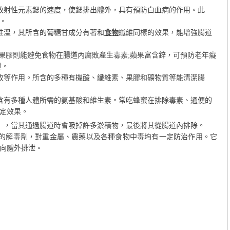
放射性元素鍶的速度，使鍶排出體外，具有預防白血病的作用。此
。
性溫，其所含的葡糖甘成分有著和
食物
纖維同樣的效果，能增強腸道
;果膠則能避免食物在腸道內腐敗產生毒素;蘋果富含鋅，可預防老年癡
泄。
收等作用。所含的多種有機酸、纖維素、果膠和礦物質等能清潔腸
含有多種人體所需的氨基酸和維生素。常吃蜂蜜在排除毒素、通便的
定效果。
」，當其通過腸道時會吸掉許多淤積物，最後將其從腸道內排除。
的解毒劑，對重金屬、農藥以及各種食物中毒均有一定防治作用。它
向體外排泄。