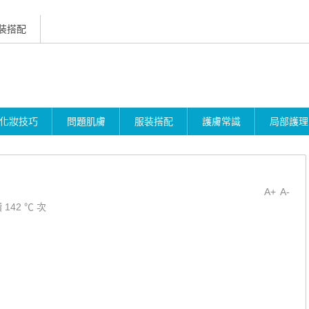
装搭配
化妝技巧
問題肌膚
服装搭配
護膚常識
局部護理
A+
A-
 142 ℃ 次