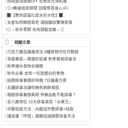
核桃蛋清面膜DIY 去角質光滑肌膚
⊙≮衝破痘症屏障 回復愜意身心≯⊙
▉【教你認識化妝水的水性】▉
女星私照瞬間衰老 滿臉皺紋驚悚表情
◎﹤秋冬季節 快為頭髮加餐﹥◎
相關文章
巧克力番茄護膚用法 8種食物可吃可敷臉
享瘦專家—健康好肌膚 秋季簡易排毒法
秋季補水食物全揭曉
秋冬必看 女性一吃就變白的食物
經期排毒養顏好時機 7日護膚方案
五臟排毒法讓你擁有無齡美肌
揭秘排毒養顏真相 保養品能不能排毒？
女人應常吃 10大排毒美容「水果王」
中醫祛痘方法：內服加外敷排毒+祛痘
讓皮膚「呼吸」圖解加減按摩排毒手法