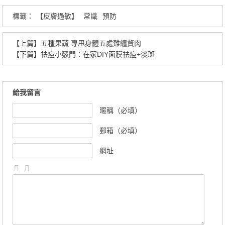
標籤：
【皮膚過敏】
常識
預防
【上篇】
五種果蔬 專甩身體五處難纏贅肉
【下篇】
祛痘小竅門：在家DIY面膜祛痘+淡斑
給我留言
暱稱（必填）
郵箱（必填）
網址