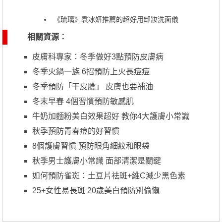
《琉璃》袁冰妍推薦的超好用卸妝洗面儀
相關資源：
皮膚科專家：冬季做好3點預防皮膚病
冬季火鍋一族 6招預防上火長痘痘
冬季預防「干皮臉」 皮膚也要補油
冬末早春 4個習慣預防敏感肌
牛奶加麵粉美白效果超好 教你4大護膚小常識
秋季預防青春痘的好習慣
8個護膚習慣 預防眼角細紋和眼袋
秋季男士護膚小常識 面部清潔是關鍵
如何預防雀斑：土豆片祛斑+維C減少黑色素
25+女性易長斑 20歲美白預防別偷懶