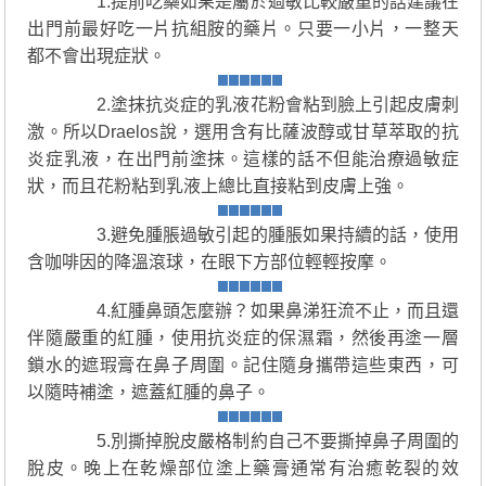
1.提前吃藥如果是屬於過敏比較嚴重的話建議在
出門前最好吃一片抗組胺的藥片。只要一小片，一整天
都不會出現症狀。
2.塗抹抗炎症的乳液花粉會粘到臉上引起皮膚刺
激。所以Draelos說，選用含有比薩波醇或甘草萃取的抗
炎症乳液，在出門前塗抹。這樣的話不但能治療過敏症
狀，而且花粉粘到乳液上總比直接粘到皮膚上強。
3.避免腫脹過敏引起的腫脹如果持續的話，使用
含咖啡因的降溫滾球，在眼下方部位輕輕按摩。
4.紅腫鼻頭怎麼辦？如果鼻涕狂流不止，而且還
伴隨嚴重的紅腫，使用抗炎症的保濕霜，然後再塗一層
鎖水的遮瑕膏在鼻子周圍。記住隨身攜帶這些東西，可
以隨時補塗，遮蓋紅腫的鼻子。
5.別撕掉脫皮嚴格制約自己不要撕掉鼻子周圍的
脫皮。晚上在乾燥部位塗上藥膏通常有治癒乾裂的效