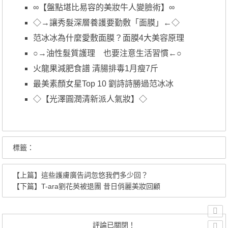
∞【盤點堪比易容的美妝牛人變臉術】∞
◇→讓秀髮深層養護要勤敷「面膜」←◇
范冰冰為什麼愛敷面膜？面膜4大美容原理
○→油性髮質護理 也要注意生活習慣←○
火龍果減肥食譜 清腸排毒1月瘦7斤
最美素顏女星Top 10 劉詩詩勝過范冰冰
◇【光澤圓潤清新派人氣妝】◇
標籤：
【上篇】
這些護膚廣告詞忽悠我們多少回？
【下篇】
T-ara劉花英被退團 昔日俏麗美妝回顧
評論已關閉！