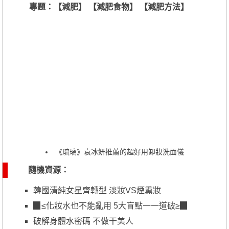
專題：【減肥】 【減肥食物】 【減肥方法】
《琉璃》袁冰妍推薦的超好用卸妝洗面儀
隨機資源：
韓國清純女星齊轉型 淡妝VS煙熏妝
▉≤化妝水也不能亂用 5大盲點一一道破≥▉
破解身體水密碼 不做干美人