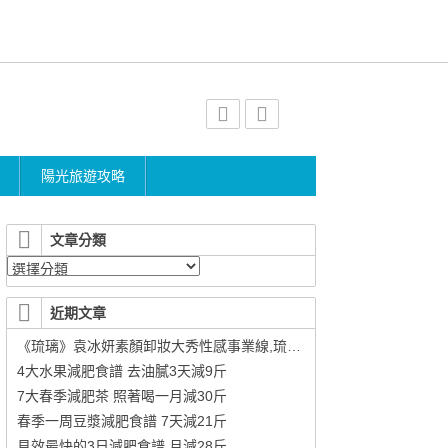
陽光旅遊攻略
文章分類
近期文章
《琉璃》袁冰妍素顏卸妝大秀性感事業線,琉璃54集袁冰妍推薦敏感肌膚適用的卸妝膏
4大水果減肥食譜 去油膩3天減9斤
7大春季減肥茶 照著喝一月減30斤
春季一周豆漿減肥食譜 7天減21斤
見效最快的3日減肥食譜 月減28斤