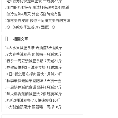
吃9款薄荷快速減肥餐 一月瘦27斤
圍巾的巧妙搭配圍法打造超強禦姐氣質
忽冷忽熱4月天 外套巧搭時髦有型
怎樣美白皮膚 教你不同膚質美白的方法
⊙【6款冬季滋養DIY面膜】⊙
相關文章
4大水果減肥食譜 去油膩3天減9斤
7大春季減肥茶 照著喝一月減30斤
春季一周豆漿減肥食譜 7天減21斤
見效最快的3日減肥食譜 月減28斤
1日3餐怎麼吃掉肉最快 1月減28斤
秋季最快最簡單減肥法 3天瘦一圈
一周快速減肥食譜 堅持1月減27斤
超火爆香蕉醋減肥法 2個月瘦30斤
巧吃3種減肥餐 7天快速瘦身10斤
5大刮油蔬果汁 照著喝一周掉18斤