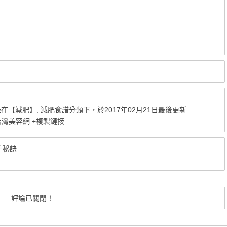
表在
【減肥】
,
減肥食譜
分類下，於2017年02月21日最後更新
 台灣美容網
+複製鏈接
手秘訣
評論已關閉！