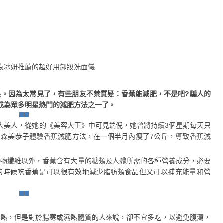
袁冰妍推薦的超好用卸妝洗面儀
果。因為太常見了，有些朋友不禁質疑：香蕉能減肥，不是吧?騙人的
成為眾多明星熱門的減肥方法之一了。
美人，從她的《美容大王》中可見端倪，她曾將持續3個星期每天只
性森美恭子體驗香蕉減肥方法，在一個半月內瘦了7公斤，導致香蕉減
纖維以外，香蕉含有大量的糖類及人體所需的各種營養成分，必要
的時候吃香蕉是可以很有效地減少脂肪類食品但又可以補充能量和營
，但是對於腸寒或濕熱體質的人來說，卻不宜多吃，以避免腹瀉，