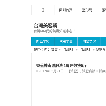
回到首頁
整形網
服
台灣美容網
台灣MM們的美容知識中心！
四季美容
吃出美麗
明星美容
現在位置：
首頁
>
【減肥】
>
【減肥】
>
減肥食
香蕉神奇減肥法 1周速效瘦5斤
2017年02月21日
【減肥】
,
減肥食譜
暫無