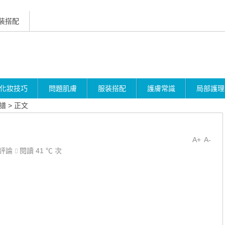
装搭配
化妝技巧
問題肌膚
服装搭配
護膚常識
局部護理
譜
> 正文
A+
A-
評論
閱讀 41 ℃ 次