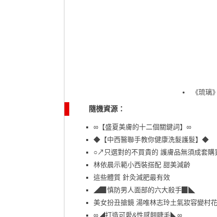
《琉璃
隨機資源：
∞【盛夏美膚的十二個關鍵詞】∞
◆【中西醫聯手教你健康洗髮護髮】◆
○↗只選對的不買貴的 護膚品無須成套購
林依晨示範小西裝搭配 甜美減齡
這些體質 針灸減肥最有效
◢▉慎防男人面部的六大殺手▉◣
美女扮丑搶鏡 湯唯林志玲土氣妝容變村
∞◢打造可愛&性感翹睫毛◣∞