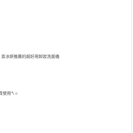
》袁冰妍推薦的超好用卸妝洗面儀
買使用↖○
花