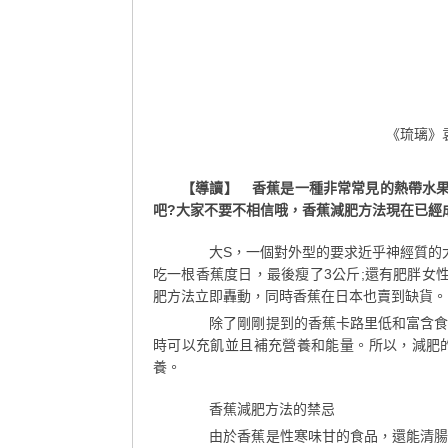
《琉璃》
【導讀】 香蕉是一種非常常見的熱帶水
吧?大家不要不相信哦，香蕉減肥方法現在已經
大S，一個對外型的要求近乎神經質的大
吃一根香蕉度日，最後瘦了3公斤;還有肥胖女
肥方法立即轟動，同時香蕉在日本也賣到缺貨。
除了剛剛提到的香蕉卡路里低和富含食物
時可以充飢並且補充營養和能量。所以，減肥
養。
香蕉減肥方法的禁忌
由於香蕉是性寒味甘的食品，還能清腸熱