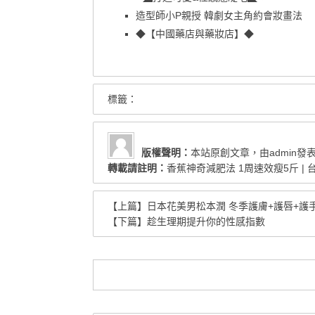
造型師小P親授 韓劇女主角約會妝畫法
◆【中國藥店與藥妝店】◆
標籤：
版權聲明：
本站原創文章，由
admin
發
轉載請註明：
香蕉神奇減肥法 1周速效瘦5斤 |
【上篇】
日本花美男松本潤 冬季護膚+護唇+護
【下篇】
趁生理期提升你的性感指數