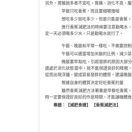
另外，胃酸過多者不宜吃，胃痛、消化不良、腹
早飯只吃香蕉，而且要細嚼慢咽
想吃多少就吃多少，但是只能是香蕉。不
進行香蕉減肥法的時候要注意勤喝水，早
定一天必須喝多少水，只是勤喝水就行了。
午飯、晚飯和平常一樣吃，不需要控制
午飯可以適當增加米飯的比例，減少菜
晚飯要早點吃，引起發胖的原因大部分是
還處於消化狀態當中，就不能保證良好的睡眠
從而出現浮腫，變成容易發胖的體質。建議晚飯
根據自身的體質決定好吃香蕉的量
雖然香蕉減肥方法著重是早餐吃香蕉，但
時一定要保證好良好的作息時間，才能讓機體進
專題：【減肥食譜】 【香蕉減肥法】