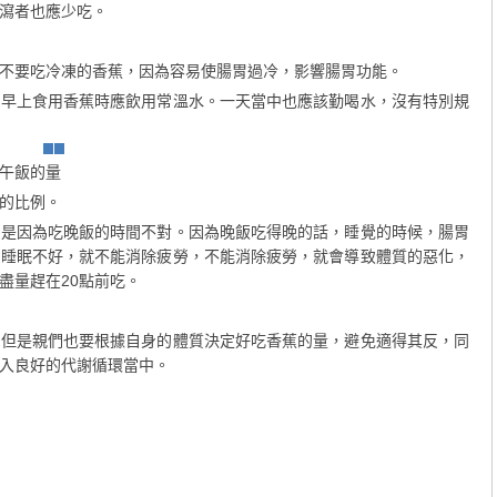
瀉者也應少吃。
要吃冷凍的香蕉，因為容易使腸胃過冷，影響腸胃功能。
上食用香蕉時應飲用常溫水。一天當中也應該勤喝水，沒有特別規
午飯的量
的比例。
因為吃晚飯的時間不對。因為晚飯吃得晚的話，睡覺的時候，腸胃
。睡眠不好，就不能消除疲勞，不能消除疲勞，就會導致體質的惡化，
盡量趕在20點前吃。
是親們也要根據自身的體質決定好吃香蕉的量，避免適得其反，同
入良好的代謝循環當中。