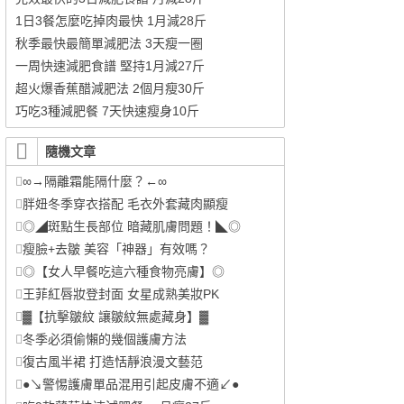
1日3餐怎麼吃掉肉最快 1月減28斤
秋季最快最簡單減肥法 3天瘦一圈
一周快速減肥食譜 堅持1月減27斤
超火爆香蕉醋減肥法 2個月瘦30斤
巧吃3種減肥餐 7天快速瘦身10斤
隨機文章
∞→隔離霜能隔什麼？←∞
胖妞冬季穿衣搭配 毛衣外套藏肉顯瘦
◎◢斑點生長部位 暗藏肌膚問題！◣◎
瘦臉+去皺 美容「神器」有效嗎？
◎【女人早餐吃這六種食物亮膚】◎
王菲紅唇妝登封面 女星成熟美妝PK
▓【抗擊皺紋 讓皺紋無處藏身】▓
冬季必須偷懶的幾個護膚方法
復古風半裙 打造恬靜浪漫文藝范
●↘警惕護膚單品混用引起皮膚不適↙●